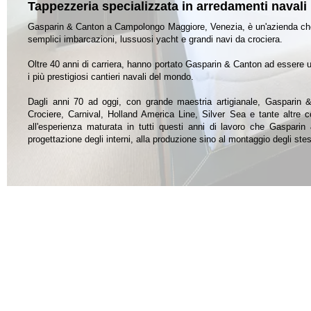
Tappezzeria specializzata in arredamenti navali
Gasparin & Canton a Campolongo Maggiore, Venezia, è un'azienda che pr
semplici imbarcazioni, lussuosi yacht e grandi navi da crociera.
Oltre 40 anni di carriera, hanno portato Gasparin & Canton ad essere 
i più prestigiosi cantieri navali del mondo.
Dagli anni 70 ad oggi, con grande maestria artigianale, Gasparin 
Crociere, Carnival, Holland America Line, Silver Sea e tante altre c
all'esperienza maturata in tutti questi anni di lavoro che Gaspari
progettazione degli interni, alla produzione sino al montaggio degli stes
L'arredamento navale che Gasparin & Canton produce è di altissimo 
personale altamente qualificato. I pezzi d'arredo scelti rispecchi
acquisiranno un aspetto lussuoso, maestoso ed elegante.
Il personale qualificato è affiancato da professionisti del settore com
fornito un servizio di 'chiavi in mano', proponendo una vasta gamma d
artigianale leader nel settore di arredamento navale, Gasparin & Canton